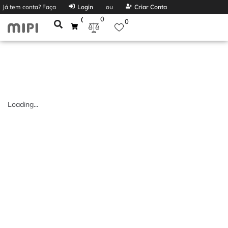
Já tem conta? Faça
Login
ou
Criar Conta
0
0
0
Loading...