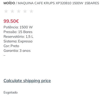
MOÍDO
/ MAQUINA CAFE KRUPS XP320810 1500W 15BARES
★
★
★
★
★
99.50
€
Potência: 1500 W
Pressão: 15 Bares
Reservatório: 1,5 L
Sistema: Expresso
Cor: Preto
Garantia: 3 anos
–
Calculate shipping price
Esgotado