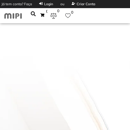
Já tem conta? Faça
Login
ou
Criar Conta
0
0
0
ACER