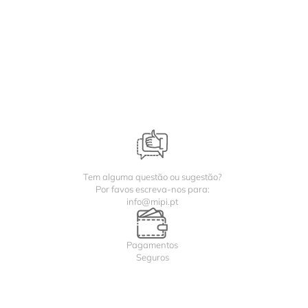
Tem alguma questão ou sugestão?
Por favos escreva-nos para:
info@mipi.pt
Pagamentos
Seguros
Entregas rápidas de 1 a 2 dias