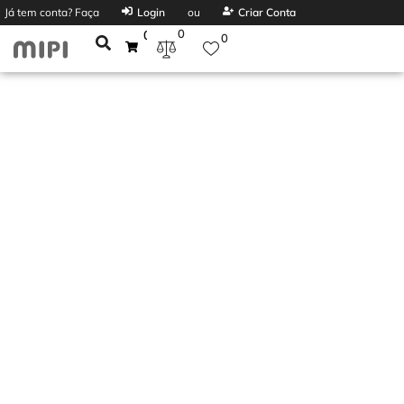
Já tem conta? Faça
Login
ou
Criar Conta
0
0
0
KENWOOD