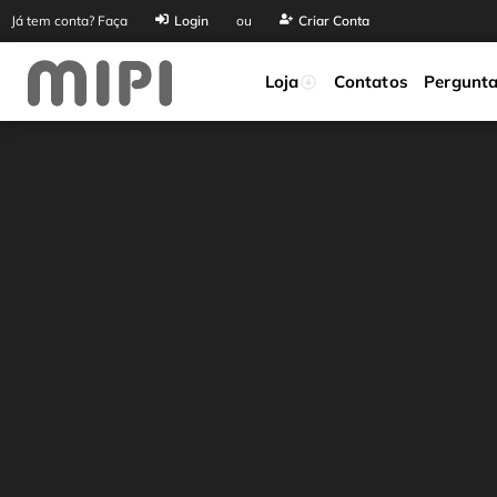
Já tem conta? Faça
Login
ou
Criar Conta
Loja
Contatos
Pergunta