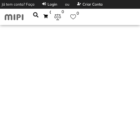
Já tem conta? Faça
Login
ou
Criar Conta
0
0
0
SAMSUNG