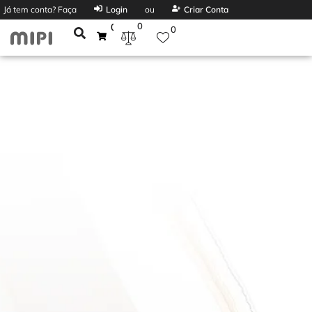
Já tem conta? Faça
Login
ou
Criar Conta
0
0
0
HAEGER