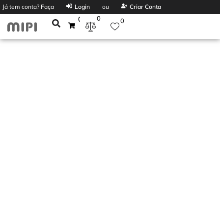
Já tem conta? Faça
Login
ou
Criar Conta
0
0
0
MAQUINAS
BARBEAR