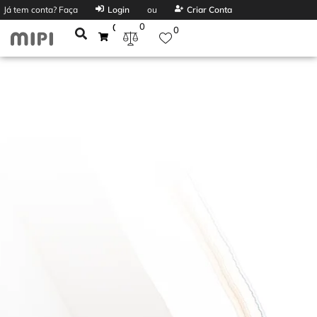
Já tem conta? Faça
Login
ou
Criar Conta
0
0
0
ALPIS