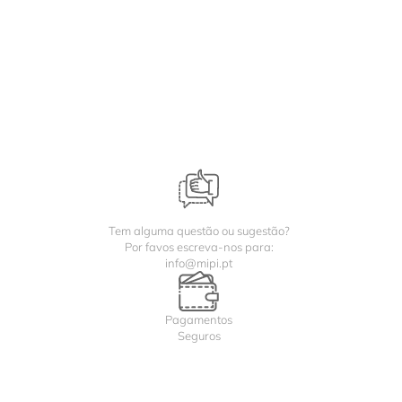
Tem alguma questão ou sugestão?
Por favos escreva-nos para:
info@mipi.pt
Pagamentos
Seguros
Entregas rápidas de 1 a 2 dias