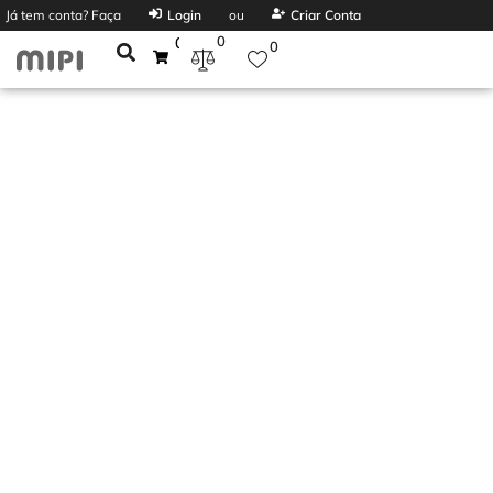
Já tem conta? Faça
Login
ou
Criar Conta
0
0
0
FLAMA