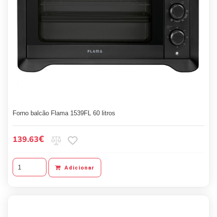
Forno balcão Flama 1539FL 60 litros
€
139.63
Adicionar