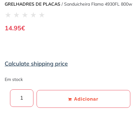
GRELHADRES DE PLACAS
/ Sanduicheira Flama 4930FL 800w
★
★
★
★
★
14.95
€
Calculate shipping price
Em stock
Adicionar