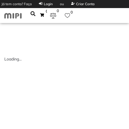
Já tem conta? Faça
Login
ou
Criar Conta
0
0
0
Loading...