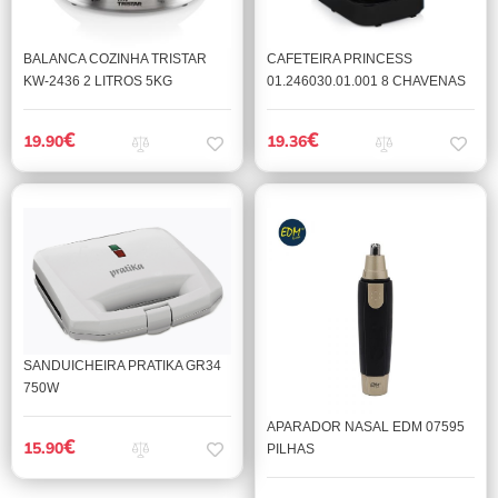
BALANCA COZINHA TRISTAR
CAFETEIRA PRINCESS
KW-2436 2 LITROS 5KG
01.246030.01.001 8 CHAVENAS
€
€
19.90
19.36
SANDUICHEIRA PRATIKA GR34
750W
APARADOR NASAL EDM 07595
€
15.90
PILHAS