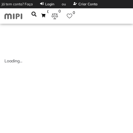
Já tem conta? Faça
Login
ou
Criar Conta
0
0
0
Loading...