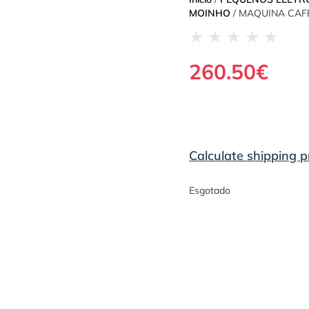
MOINHO
/ MAQUINA CAF
★
★
★
★
★
260.50
€
Calculate shipping p
Esgotado