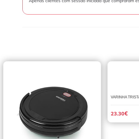
Apenas clientes com sessão iniciada que compraram es
VARINHA TRIST
€
23.30