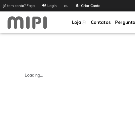
Já tem conta? Faça
Login
ou
Criar Conta
Loja
Contatos
Pergunta
Loading...