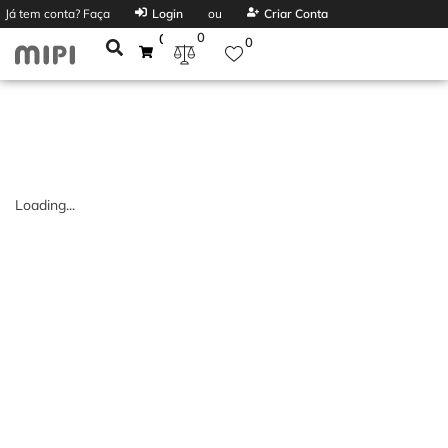
Já tem conta? Faça
Login
ou
Criar Conta
0
0
0
Loading...