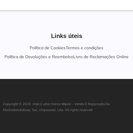
Links úteis
Política de Cookies
Termos e condições
Política de Devoluções e Reembolso
Livro de Reclamações Online
Copyright ©
202
0
mipi é uma marca Mipial – Venda E Reparação De
Electrodomésticos, Soc. Unipessoal, Lda. All rights reserved