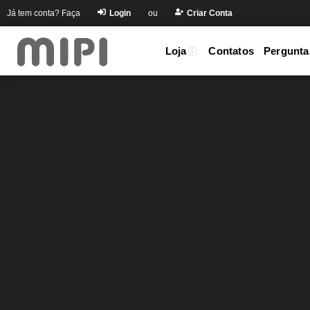
Já tem conta? Faça
Login
ou
Criar Conta
Loja
Contatos
Pergunta