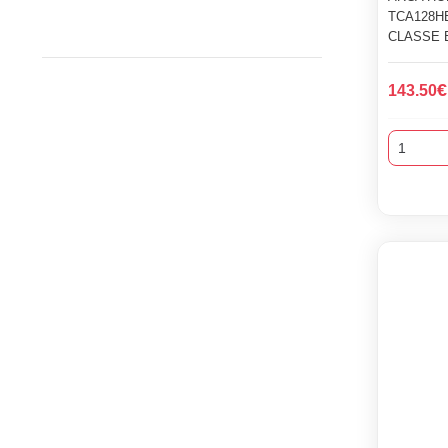
TCA128HE
CLASSE 
€
143.50