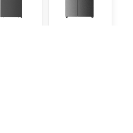
o 2 portas Telefac
FRIGORIFICO AMERICANO
DE 413 litros classe
TELEFAC MG35XDE 439L
CLASSE E
€
539.50
Adicionar
Adicionar