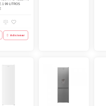
.1 99 LITROS
E
Adicionar