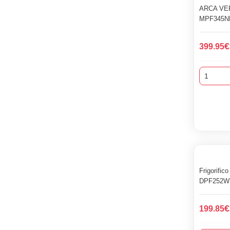
ARCA VE
MPF345N
€
399.95
Frigorific
DPF252WE
€
199.85