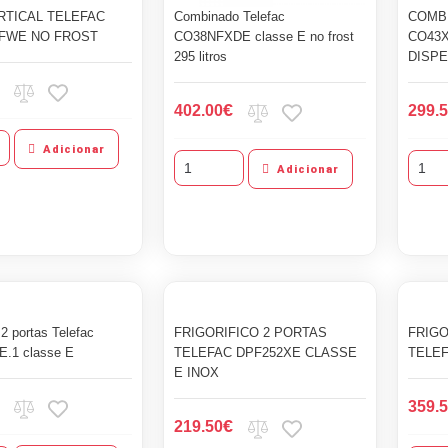
RTICAL TELEFAC
Combinado Telefac
COMB
FWE NO FROST
CO38NFXDE classe E no frost
CO43X
295 litros
DISP
€
402.00
299.
Adicionar
Adicionar
o 2 portas Telefac
FRIGORIFICO 2 PORTAS
FRIGO
.1 classe E
TELEFAC DPF252XE CLASSE
TELEF
E INOX
359.
€
219.50