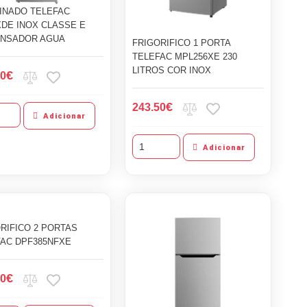
INADO TELEFAC
DE INOX CLASSE E
ENSADOR AGUA
FRIGORIFICO 1 PORTA
TELEFAC MPL256XE 230
LITROS COR INOX
€
50
€
243.50
Adicionar
Adicionar
RIFICO 2 PORTAS
AC DPF385NFXE
€
50