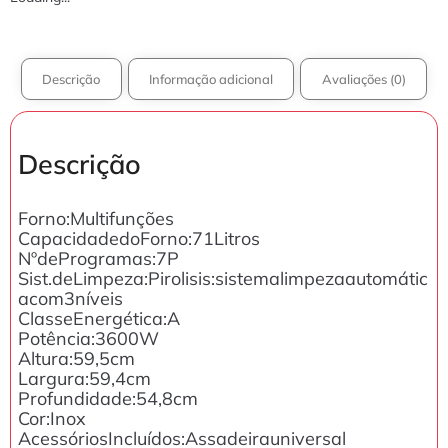
Descrição
Informação adicional
Avaliações (0)
Descrição
Forno:Multifunções
CapacidadedoForno:71Litros
NºdeProgramas:7P
Sist.deLimpeza:Pirolisis:sistemalimpezaautomátic
acom3níveis
ClasseEnergética:A
Potência:3600W
Altura:59,5cm
Largura:59,4cm
Profundidade:54,8cm
Cor:Inox
AcessóriosIncluídos:Assadeirauniversal