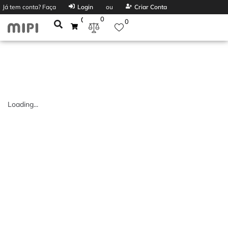
Já tem conta? Faça
Login
ou
Criar Conta
0
0
0
Loading...