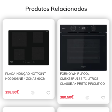
Produtos Relacionados
PLACA INDUÇÃO HOTPOINT
FORNO WHIRLPOOL
HQ2960SNE 4 ZONAS 60CM
OMSK58RU1SB 71 LITROS
CLASSE A+ PRETO PIROLITICO
€
298.50
€
380.50