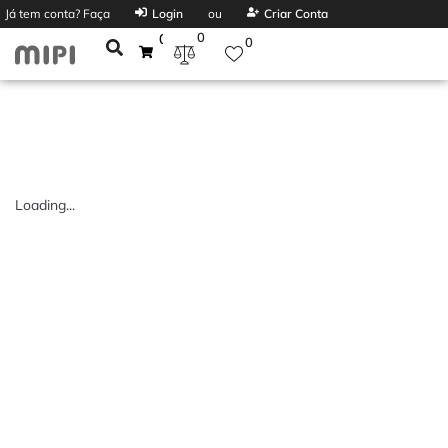
Já tem conta? Faça
Login
ou
Criar Conta
0
0
0
Loading...