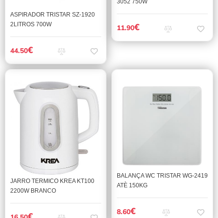
3052 750W
ASPIRADOR TRISTAR SZ-1920
2LITROS 700W
€
11.90
€
44.50
BALANÇA WC TRISTAR WG-2419
JARRO TERMICO KREA KT100
ATÈ 150KG
2200W BRANCO
€
8.60
€
16.50