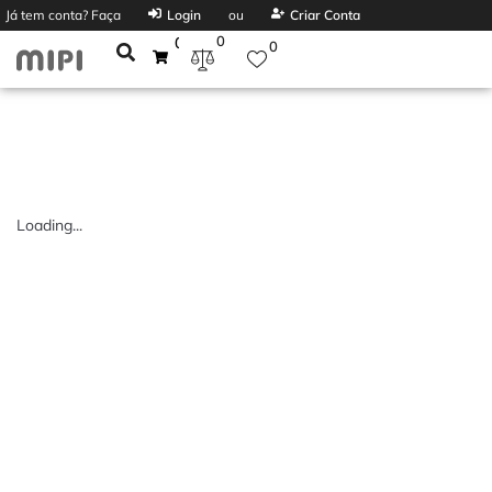
Já tem conta? Faça
Login
ou
Criar Conta
0
0
0
Loading...