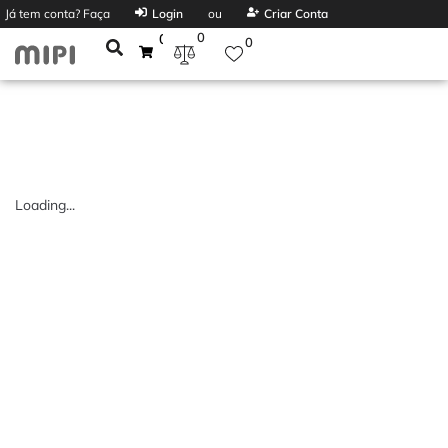
Já tem conta? Faça
Login
ou
Criar Conta
0
0
0
Loading...