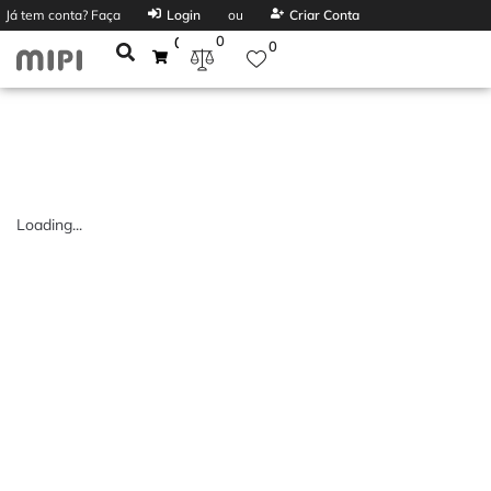
Já tem conta? Faça
Login
ou
Criar Conta
0
0
0
Loading...