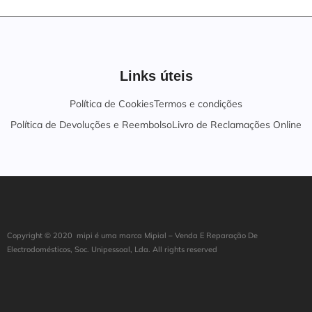
Links úteis
Política de Cookies
Termos e condições
Política de Devoluções e Reembolso
Livro de Reclamações Online
Copyright ©
202
0
mipi é uma marca Mipial – Venda E Reparação De
Electrodomésticos, Soc. Unipessoal, Lda. All rights reserved