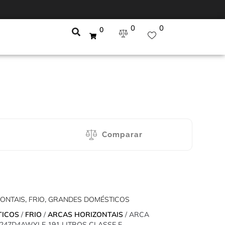
0
0
0
Comparar
ONTAIS
,
FRIO
,
GRANDES DOMÉSTICOS
TICOS
/
FRIO
/
ARCAS HORIZONTAIS
/ ARCA
247D4AWYLE 191 LITROS CLASSE E