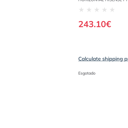
★
★
★
★
★
243.10
€
Calculate shipping p
Esgotado