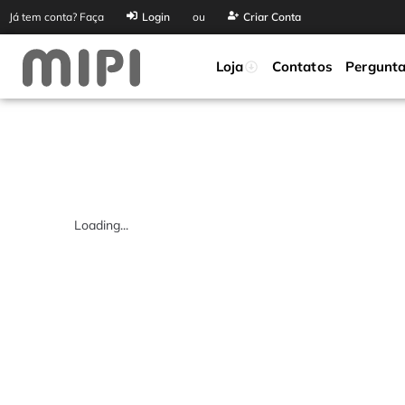
Já tem conta? Faça
Login
ou
Criar Conta
Loja
Contatos
Pergunta
Loading...