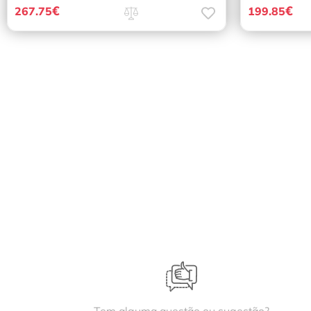
€
€
267.75
199.85
Tem alguma questão ou sugestão?