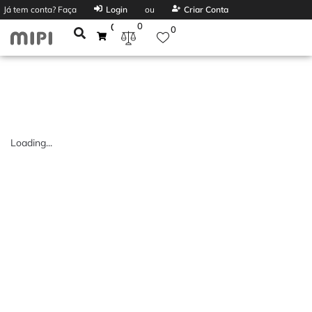
Já tem conta? Faça
Login
ou
Criar Conta
0
0
0
Loading...