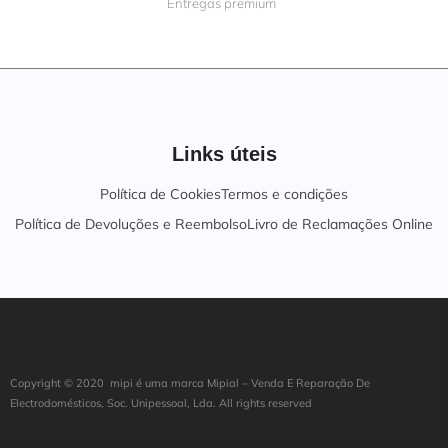
Entregas premium
Links úteis
Política de Cookies
Termos e condições
Política de Devoluções e Reembolso
Livro de Reclamações Online
Copyright ©
202
0
mipi é uma marca Mipial – Venda E Reparação De
Electrodomésticos, Soc. Unipessoal, Lda. All rights reserved