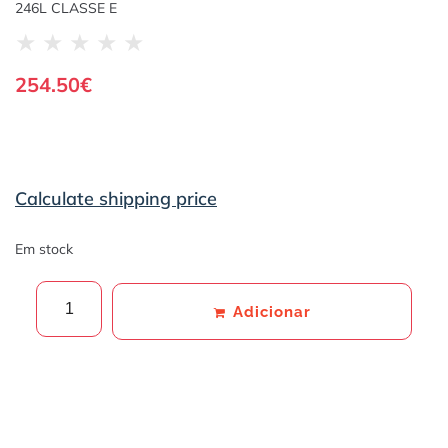
246L CLASSE E
★
★
★
★
★
254.50
€
Calculate shipping price
Em stock
Adicionar