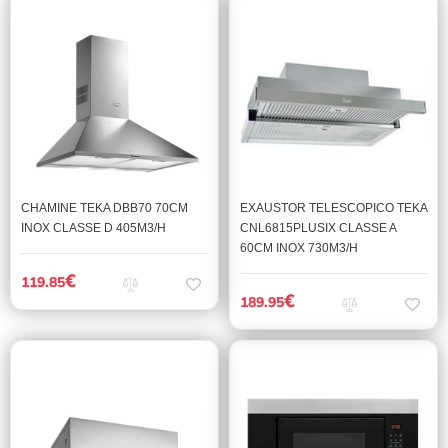
CHAMINE TEKA DBB70 70CM
EXAUSTOR TELESCOPICO TEKA
INOX CLASSE D 405M3/H
CNL6815PLUSIX CLASSE A
60CM INOX 730M3/H
€
119.85
€
189.95