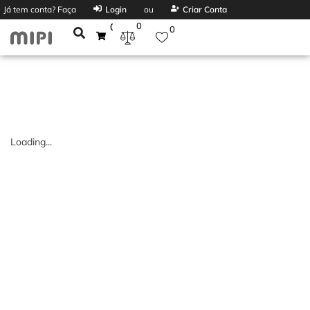
Já tem conta? Faça
Login
ou
Criar Conta
0
0
0
Loading...