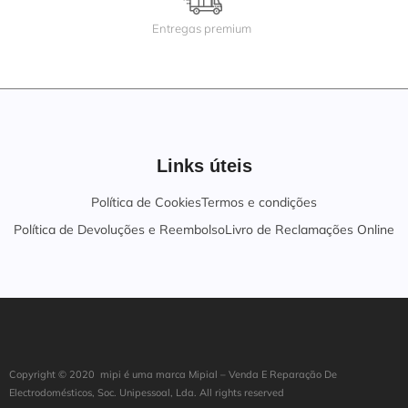
Entregas premium
Links úteis
Política de Cookies
Termos e condições
Política de Devoluções e Reembolso
Livro de Reclamações Online
Copyright ©
202
0
mipi é uma marca Mipial – Venda E Reparação De
Electrodomésticos, Soc. Unipessoal, Lda. All rights reserved