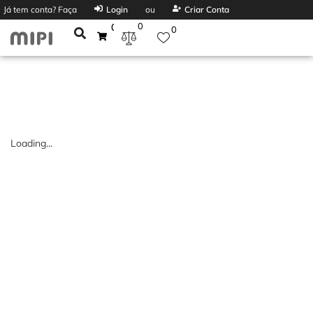
Já tem conta? Faça
Login
ou
Criar Conta
0
0
0
Loading...