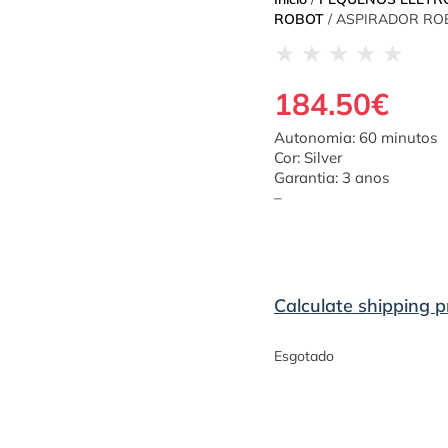
ROBOT
/ ASPIRADOR RO
★
★
★
★
★
184.50
€
Autonomia: 60 minutos
Cor: Silver
Garantia: 3 anos
–
Calculate shipping p
Esgotado