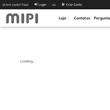
Já tem conta? Faça
Login
ou
Criar Conta
Loja
Contatos
Pergunta
Loading...