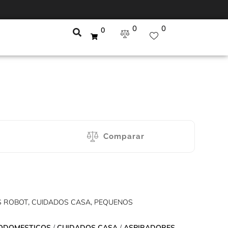
0
0
0
Comparar
S ROBOT
,
CUIDADOS CASA
,
PEQUENOS
ODOMESTICOS
/
CUIDADOS CASA
/
ASPIRADORES