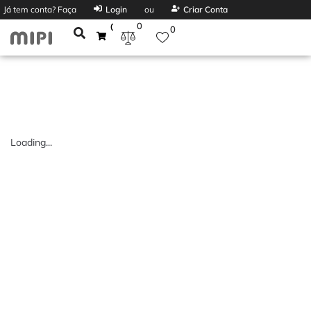
Já tem conta? Faça
Login
ou
Criar Conta
0
0
0
Loading...