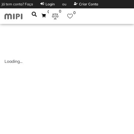
Já tem conta? Faça
Login
ou
Criar Conta
0
0
0
Loading...