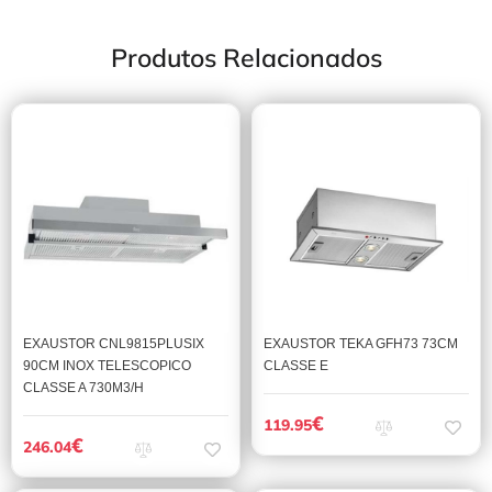
Produtos Relacionados
EXAUSTOR CNL9815PLUSIX
EXAUSTOR TEKA GFH73 73CM
90CM INOX TELESCOPICO
CLASSE E
CLASSE A 730M3/H
€
119.95
€
246.04