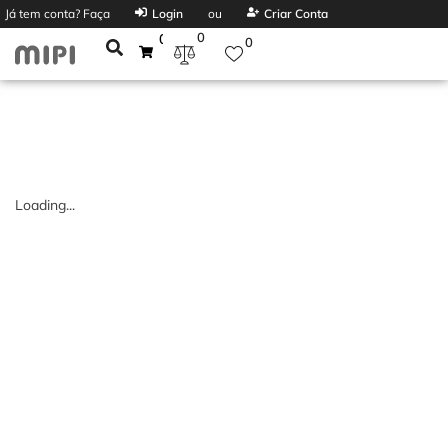
Já tem conta? Faça
Login
ou
Criar Conta
0
0
0
Loading...