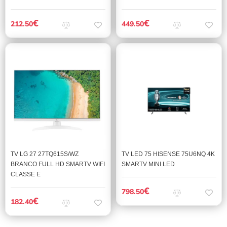
€
€
212.50
449.50
TV LG 27 27TQ615S/WZ
TV LED 75 HISENSE 75U6NQ 4K
BRANCO FULL HD SMARTV WIFI
SMARTV MINI LED
CLASSE E
€
798.50
€
182.40