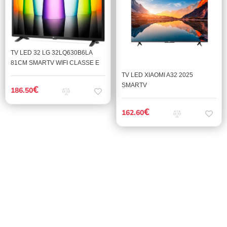
TV LED 32 LG 32LQ630B6LA
81CM SMARTV WIFI CLASSE E
TV LED XIAOMI A32 2025
SMARTV
€
186.50
€
162.60