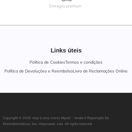
Entregas premium
Links úteis
Política de Cookies
Termos e condições
Política de Devoluções e Reembolso
Livro de Reclamações Online
Copyright ©
202
0
mipi é uma marca Mipial – Venda E Reparação De
Electrodomésticos, Soc. Unipessoal, Lda. All rights reserved