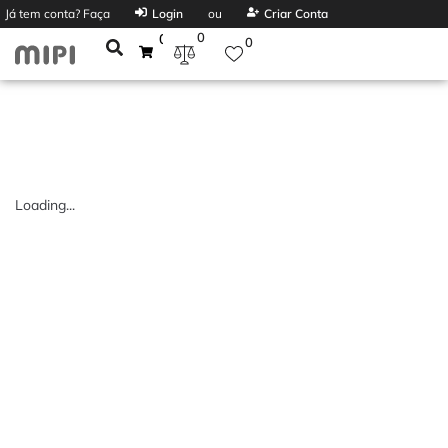
Já tem conta? Faça
Login
ou
Criar Conta
0
0
0
Loading...