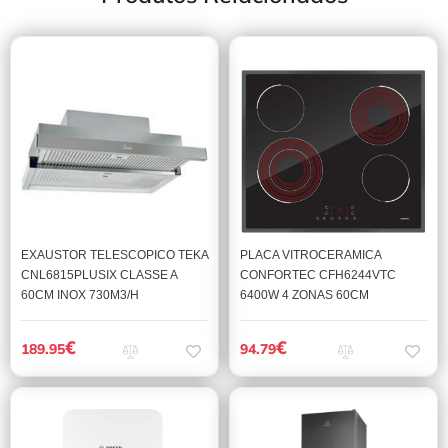
EXAUSTOR TELESCOPICO TEKA
PLACA VITROCERAMICA
CNL6815PLUSIX CLASSE A
CONFORTEC CFH6244VTC
60CM INOX 730M3/H
6400W 4 ZONAS 60CM
€
€
189.95
94.79