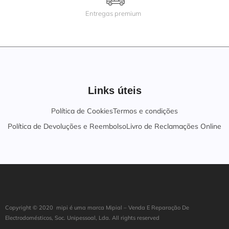
Entregas premium
Links úteis
Política de Cookies
Termos e condições
Política de Devoluções e Reembolso
Livro de Reclamações Online
Copyright ©
202
0
mipi é uma marca Mipial – Venda E Reparação De
Electrodomésticos, Soc. Unipessoal, Lda. All rights reserved