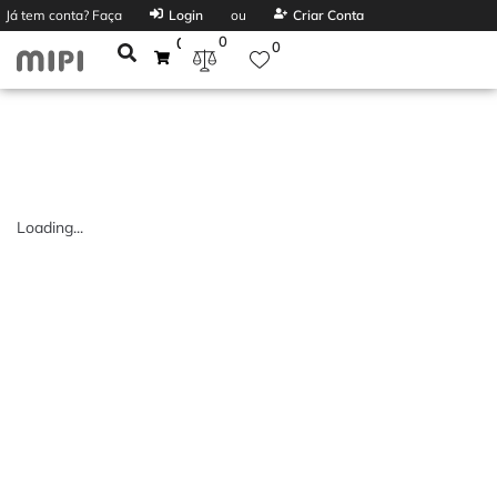
Já tem conta? Faça
Login
ou
Criar Conta
0
0
0
Loading...