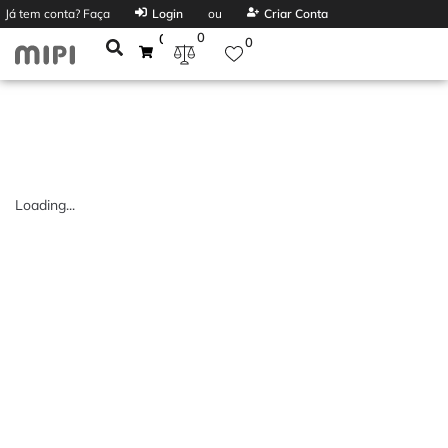
Já tem conta? Faça
Login
ou
Criar Conta
0
0
0
Loading...