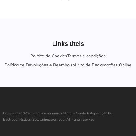
Links úteis
Política de Cookies
Termos e condições
Política de Devoluções e Reembolso
Livro de Reclamações Online
Copyright ©
202
0
mipi é uma marca Mipial – Venda E Reparação De
Electrodomésticos, Soc. Unipessoal, Lda. All rights reserved