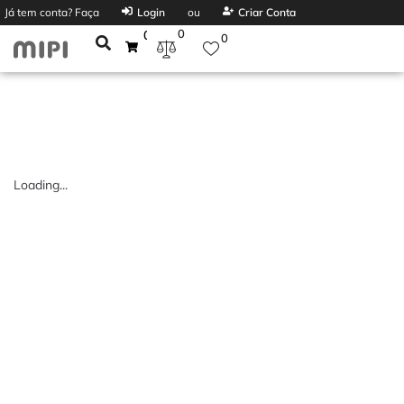
Já tem conta? Faça
Login
ou
Criar Conta
0
0
0
Loading...