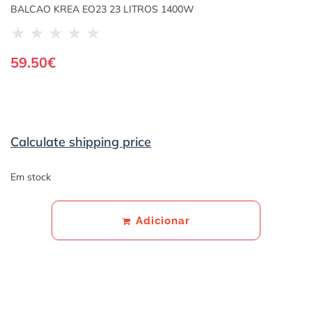
BALCAO KREA EO23 23 LITROS 1400W
★
★
★
★
★
59.50
€
Calculate shipping price
Em stock
Adicionar