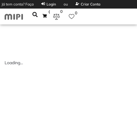
Já tem conta? Faça
Login
ou
Criar Conta
0
0
0
Loading...