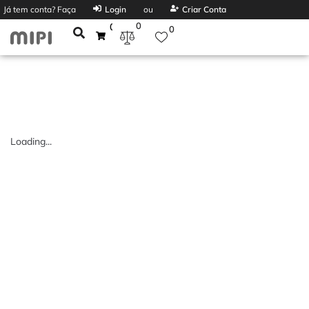
Já tem conta? Faça
Login
ou
Criar Conta
0
0
0
Loading...