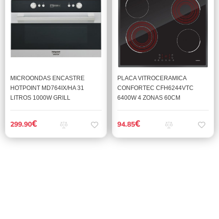
MICROONDAS ENCASTRE
PLACA VITROCERAMICA
HOTPOINT MD764IX/HA 31
CONFORTEC CFH6244VTC
LITROS 1000W GRILL
6400W 4 ZONAS 60CM
€
€
299.90
94.85