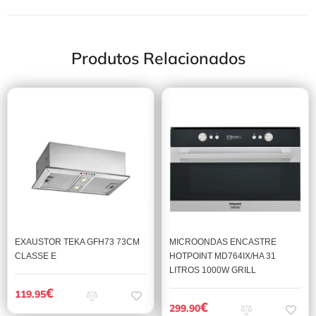
Produtos Relacionados
EXAUSTOR TEKA GFH73 73CM
MICROONDAS ENCASTRE
CLASSE E
HOTPOINT MD764IX/HA 31
LITROS 1000W GRILL
€
119.95
€
299.90