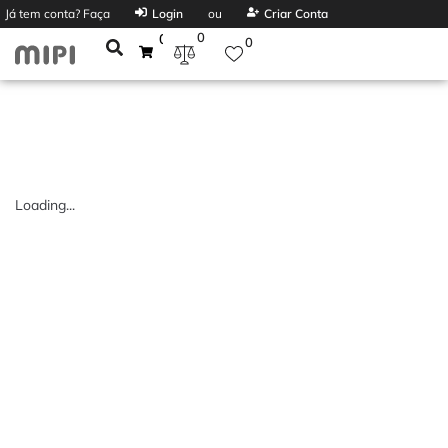
Já tem conta? Faça
Login
ou
Criar Conta
0
0
0
Loading...