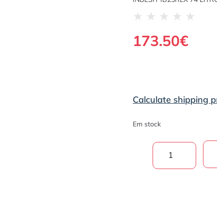
★
★
★
★
★
173.50
€
Calculate shipping p
Em stock