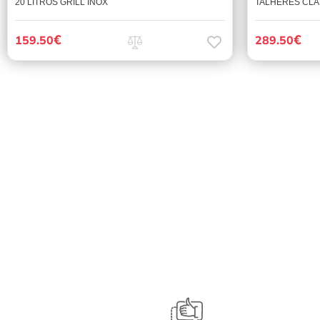
20 LITROS GRILL INOX
TALHERES CLA
€
€
159.50
289.50