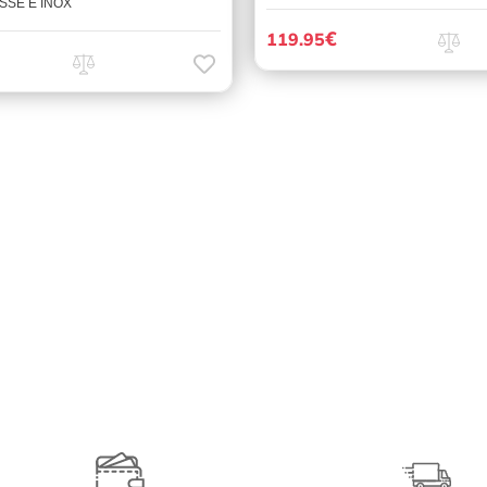
SSE E INOX
€
119.95