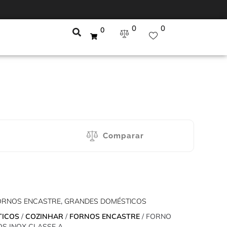
0
0
0
Comparar
ORNOS ENCASTRE
,
GRANDES DOMÉSTICOS
TICOS
/
COZINHAR
/
FORNOS ENCASTRE
/ FORNO
ROS INOX CLASSE A