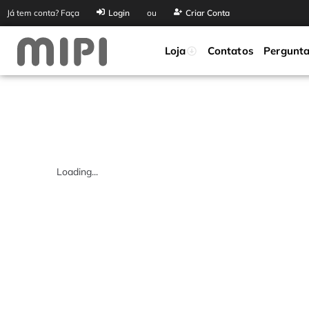
Já tem conta? Faça
Login
ou
Criar Conta
Loja
Contatos
Pergunta
Loading...