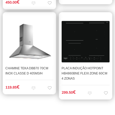
€
450.00
CHAMINE TEKA DBB70 70CM
PLACA INDUÇÃO HOTPOINT
INOX CLASSE D 405M3/H
HB4860BNE FLEXI ZONE 60CM
4 ZONAS
€
119.85
€
299.50