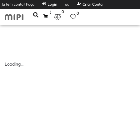
Já tem conta? Faça
Login
ou
Criar Conta
0
0
0
Loading...