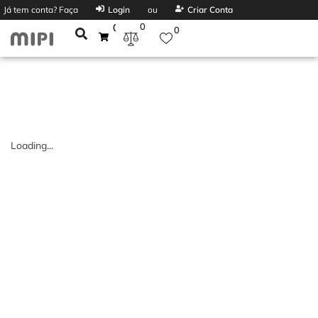
Já tem conta? Faça
Login
ou
Criar Conta
0
0
0
Loading...