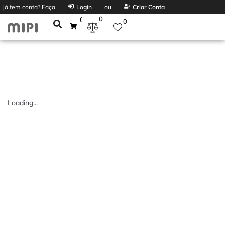
Já tem conta? Faça
Login
ou
Criar Conta
0
0
0
Loading...