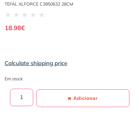
TEFAL XLFORCE C3850632 28CM
★
★
★
★
★
18.98
€
Calculate shipping price
Em stock
Adicionar