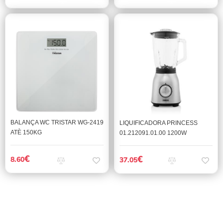
BALANÇA WC TRISTAR WG-2419
LIQUIFICADORA PRINCESS
ATÈ 150KG
01.212091.01.00 1200W
€
€
8.60
37.05