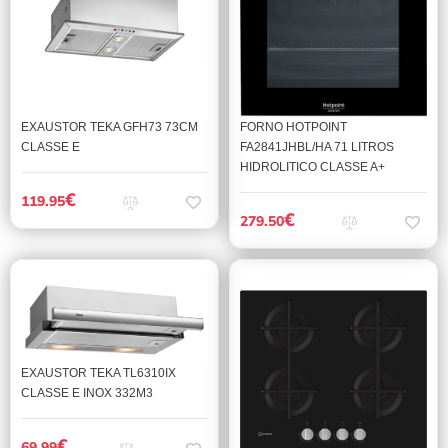
EXAUSTOR TEKA GFH73 73CM
FORNO HOTPOINT
CLASSE E
FA2841JHBL/HA 71 LITROS
HIDROLITICO CLASSE A+
€
119.95
€
279.50
EXAUSTOR TEKA TL6310IX
CLASSE E INOX 332M3
€
69.99