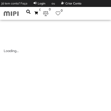
Já tem conta? Faça
Login
ou
Criar Conta
0
0
0
Loading...