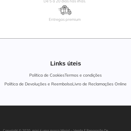
De 5 a 20 dias nas ilhas.
Entregas premium
Links úteis
Política de Cookies
Termos e condições
Política de Devoluções e Reembolso
Livro de Reclamações Online
Copyright ©
202
0
mipi é uma marca Mipial – Venda E Reparação De