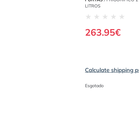
LITROS
★
★
★
★
★
263.95
€
Calculate shipping p
Esgotado