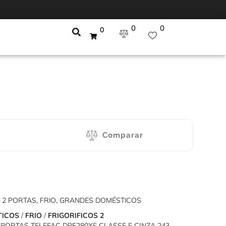
0
0
0
Comparar
 2 PORTAS
,
FRIO
,
GRANDES DOMÉSTICOS
TICOS
/
FRIO
/
FRIGORIFICOS 2
2 PORTAS TELEFAC DPF280XE CLASSE E CINZA 243