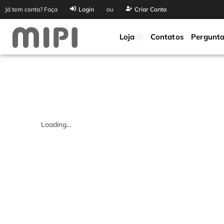
Já tem conta? Faça
Login
ou
Criar Conta
Loja
Contatos
Pergunta
Loading...