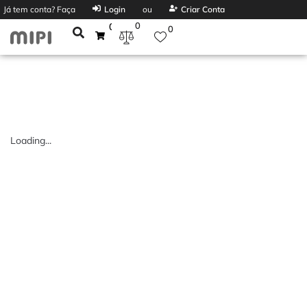
Já tem conta? Faça
Login
ou
Criar Conta
0
0
0
Loading...