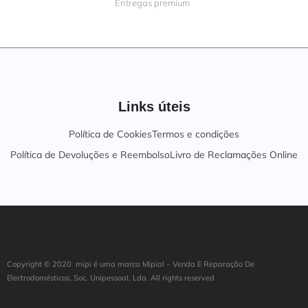
Entregas premium
Links úteis
Política de Cookies
Termos e condições
Política de Devoluções e Reembolso
Livro de Reclamações Online
Copyright ©
202
0
mipi é uma marca Mipial – Venda E Reparação De
Electrodomésticos, Soc. Unipessoal, Lda. All rights reserved