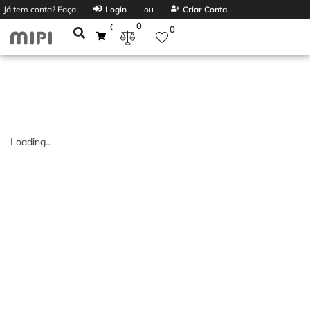
Já tem conta? Faça
Login
ou
Criar Conta
0
0
0
Loading...