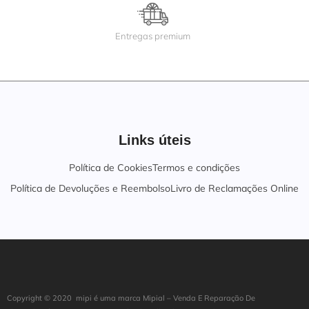
Entregas premium
Links úteis
Política de Cookies
Termos e condições
Política de Devoluções e Reembolso
Livro de Reclamações Online
Copyright ©
202
0
mipi é uma marca Mipial – Venda E Reparação De