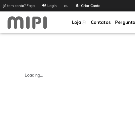
Já tem conta? Faça
Login
ou
Criar Conta
Loja
Contatos
Pergunta
Loading...