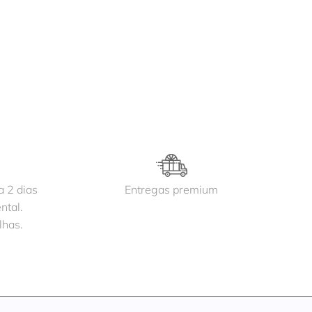
a 2 dias
Entregas premium
ntal.
lhas.