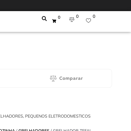
0
0
0
Comparar
ELHADORES
,
PEQUENOS ELETRODOMESTICOS
OZINHA
/
GRELHADORES
/ GRELHADOR TEFAL