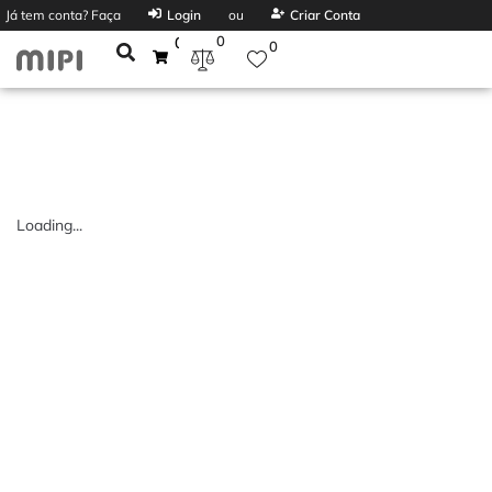
Já tem conta? Faça
Login
ou
Criar Conta
0
0
0
Loading...