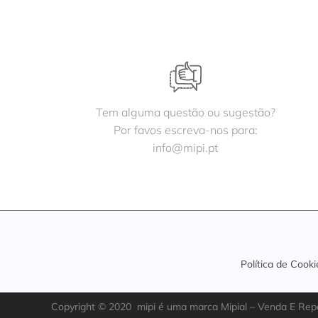
Tem alguma questão ou sugestão?
Por favos escreva-nos para:
info@mipi.pt
Política de Cooki
Copyright ©
202
0
mipi é uma marca Mipial – Venda E Repar