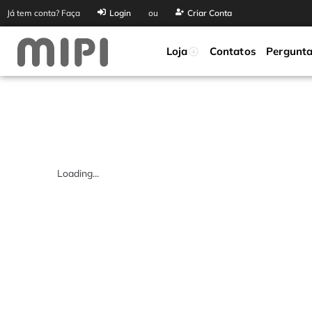
Já tem conta? Faça
Login
ou
Criar Conta
Loja
Contatos
Pergunta
Loading...