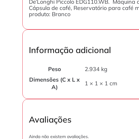
De’Longhi Piccolo EDG110.WB. Máquina de 
Cápsula de café, Reservatório para café 
produto: Branco
Informação adicional
Peso
2.934 kg
Dimensões (C x L x
1 × 1 × 1 cm
A)
Avaliações
Ainda não existem avaliações.