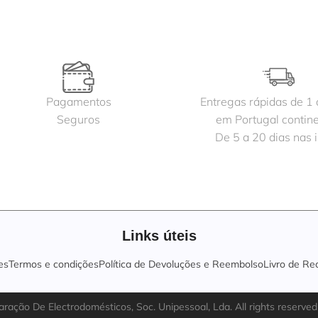
Pagamentos
Entregas rápidas de 1 
Seguros
em Portugal contine
De 5 a 20 dias nas i
Links úteis
es
Termos e condições
Política de Devoluções e Reembolso
Livro de Re
ação De Electrodomésticos, Soc. Unipessoal, Lda. All rights reserved