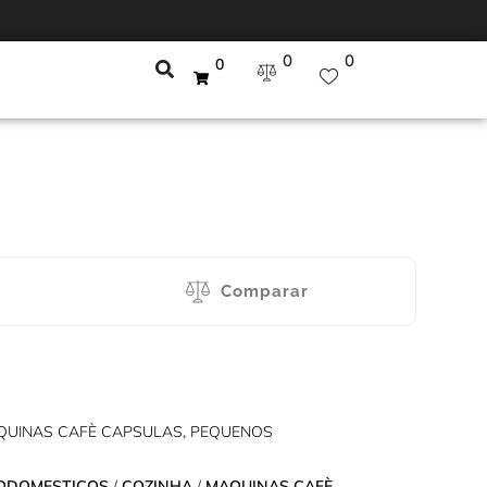
0
0
0
Comparar
QUINAS CAFÈ CAPSULAS
,
PEQUENOS
ODOMESTICOS
/
COZINHA
/
MAQUINAS CAFÈ