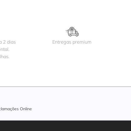
a 2 dias
Entregas premium
ntal.
lhas.
clamações Online