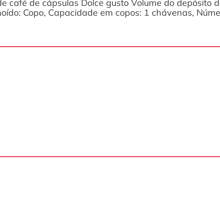
café de cápsulas Dolce gusto Volume do depósito de 
moído: Copo, Capacidade em copos: 1 chávenas, Númer