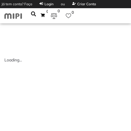
Já tem conta? Faça
Login
ou
Criar Conta
0
0
0
Loading...