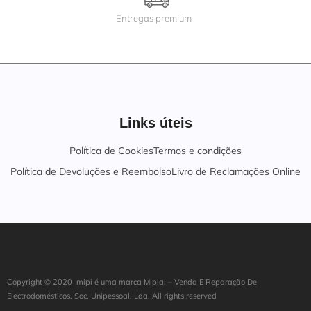
Entregas premium
Links úteis
Política de Cookies
Termos e condições
Política de Devoluções e Reembolso
Livro de Reclamações Online
Copyright ©
202
0
mipi é uma marca Mipial – Venda E Reparação De
Electrodomésticos, Soc. Unipessoal, Lda. All rights reserved