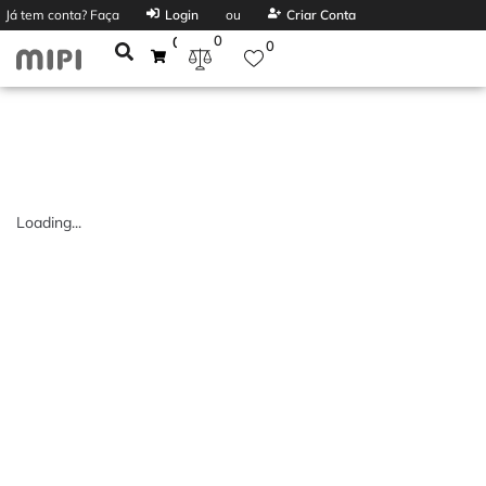
Já tem conta? Faça
Login
ou
Criar Conta
0
0
0
Loading...