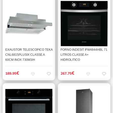
EXAUSTOR TELESCOPICO TEKA
FORNO INDESIT IFW4844HBL 71
CNL6815PLUSIX CLASSE A
LITROS CLASSE A+
60CM INOX 730M3/H
HIDROLITICO
€
€
189.95
267.75