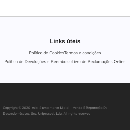
Links úteis
Política de Cookies
Termos e condições
Política de Devoluções e Reembolso
Livro de Reclamações Online
Copyright ©
202
0
mipi é uma marca Mipial – Venda E Reparação De
Electrodomésticos, Soc. Unipessoal, Lda. All rights reserved