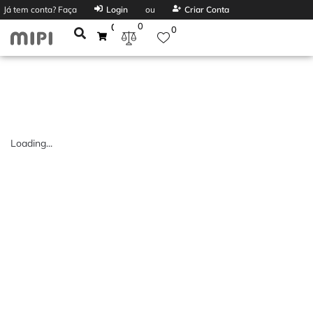
Já tem conta? Faça
Login
ou
Criar Conta
0
0
0
Loading...