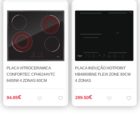
PLACA VITROCERAMICA
PLACA INDUÇÃO HOTPOINT
CONFORTEC CFH6244VTC
HB4860BNE FLEXI ZONE 60CM
6400W 4 ZONAS 60CM
4 ZONAS
€
€
94.85
299.50