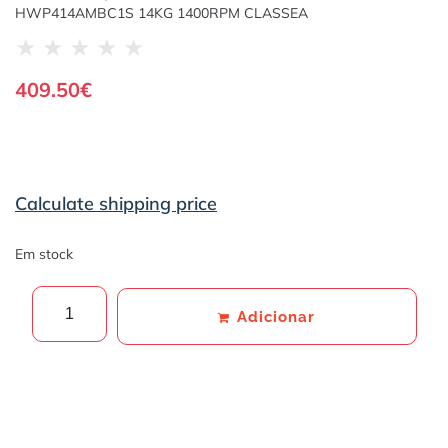
HWP414AMBC1S 14KG 1400RPM CLASSEA
★
★
★
★
★
409.50
€
Calculate shipping price
Em stock
Adicionar